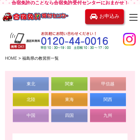
合宿免許のことなら合宿免許受付センターにおまかせ！
お申込み
HOME
福島県の教習所一覧
東北
関東
甲信越
北陸
東海
関西
中国
四国
九州