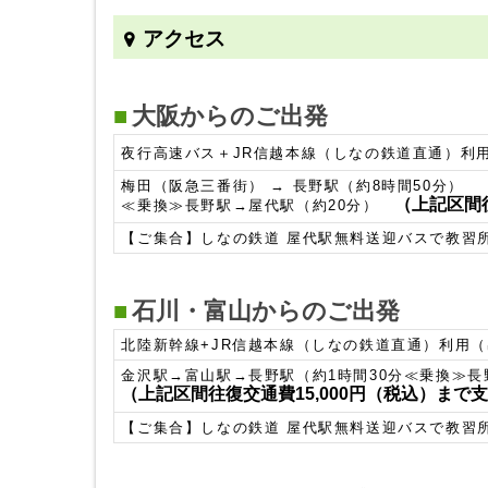
アクセス
大阪からのご出発
夜行高速バス＋JR信越本線（しなの鉄道直通）利
梅田（阪急三番街） → 長野駅（約8時間50分）
（上記区間往
≪乗換≫長野駅→屋代駅（約20分）
【ご集合】しなの鉄道 屋代駅無料送迎バスで教習所
石川・富山からのご出発
北陸新幹線+JR信越本線（しなの鉄道直通）利用
金沢駅→富山駅→長野駅（約1時間30分≪乗換≫長
（上記区間往復交通費15,000円（税込）まで
【ご集合】しなの鉄道 屋代駅無料送迎バスで教習所