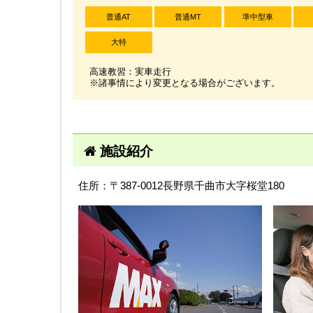
普通AT
普通MT
準中型車
大特
高速教習：実車走行
※諸事情により変更となる場合がございます。
施設紹介
住所：〒387-0012長野県千曲市大字桜堂180