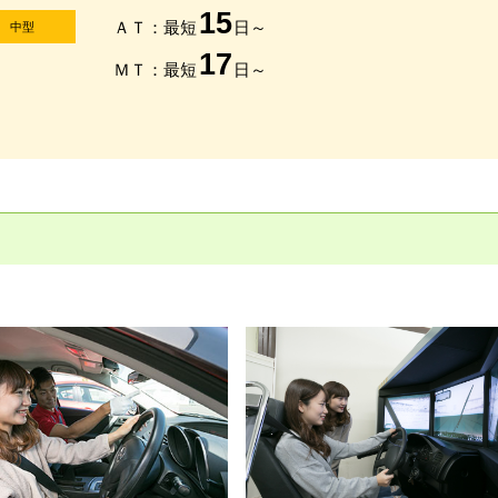
15
ＡＴ：最短
日～
中型
17
ＭＴ：最短
日～