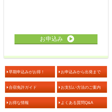
宿泊施設詳細
お申込み
MT車の場合は税込33,000円UP 自動二輪免許所持の場合は
校内マンション免許皆伝館
税込22,000円引となります。
ＭＴ車：【4/1～5/31】入校は、ＡＴ車料金に22,000円（税
込）ＵＰ
早期申込みがお得！
お申込みから出発まで
4/1～7/18
7/19～7/31
宿泊プラン
9/20～11/30
9/10～9/19
合宿免許ガイド
お支払い方法のご案内
215,000円
234,546円
お得な情報
よくある質問Q&A
レギュラー
税込236,500円
税込258,000円