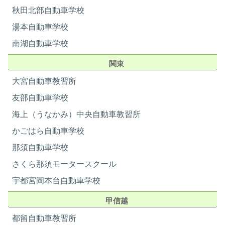
冷蔵庫
共用
秋田北部自動車学校
レンジ
〇
AT車のカレンダー
湯本自動車学校
ポット
共用
ドライヤー
×
南湖自動車学校
ご希望の日付をクリックしてください
ボディソープ
×（ご持参下さい）
関東
シャンプー
×（ご持参下さい）
8月
歯磨きセット
×（ご持参下さい）
大宮自動車教習所
日
月
火
水
木
金
土
ひげそり
×（ご持参下さい）
01
友部自動車学校
バスタオル
×（ご持参下さい）
海上（うなかみ）中央自動車教習所
フェイスタオル
×（ご持参下さい）
卒業日
寝間着
×
8/14
かごはら自動車学校
スリッパ
×
02
03
04
05
06
07
08
那須自動車学校
クローゼット
×
-
-
-
-
-
-
さくら那須モータースクール
金庫
×
卒業日
8/21
エアコン
〇
宇都宮岡本台自動車学校
部屋掃除
宿泊中 ×
09
10
11
12
13
14
15
甲信越
シーツ交換
宿泊中 ×
-
-
-
-
-
洗濯機
〇（無料）
都留自動車教習所
卒業日
卒業日