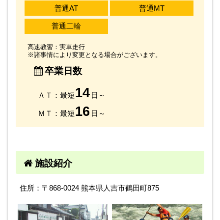
普通AT
普通MT
普通二輪
高速教習：実車走行
※諸事情により変更となる場合がございます。
卒業日数
14
ＡＴ：最短
日～
16
ＭＴ：最短
日～
施設紹介
住所：〒868-0024 熊本県人吉市鶴田町875