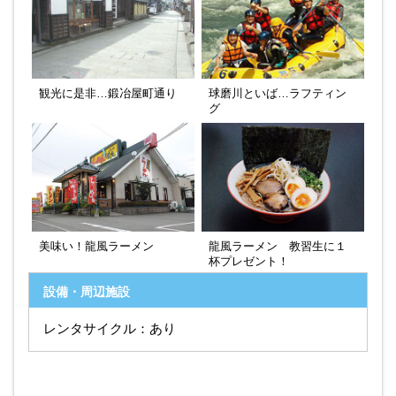
観光に是非…鍛冶屋町通り
球磨川といば…ラフティン
グ
美味い！龍風ラーメン
龍風ラーメン 教習生に１
杯プレゼント！
設備・周辺施設
レンタサイクル：あり