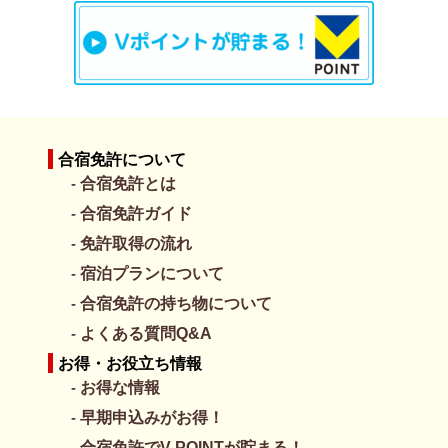
25
26
27
28
29
30
31
DVD/ビデオ
×
-
-
-
-
-
-
冷蔵庫
〇
●
卒業日
レンジ
共用
11/13
ポット
〇
ドライヤー
〇
11月
ボディソープ
〇
日
月
火
水
木
金
土
合宿免許について
シャンプー
〇
01
02
03
04
05
06
07
合宿免許とは
歯磨きセット
×（ご持参下さい）
-
-
-
-
-
合宿免許ガイド
ひげそり
×（ご持参下さい）
●
●
卒業日
卒業日
バスタオル
〇
免許取得の流れ
11/18
11/20
フェイスタオル
〇
宿泊プランについて
08
09
10
11
12
13
14
寝間着
×
合宿免許の持ち物について
-
-
-
-
-
●
●
スリッパ
×
卒業日
卒業日
よくある質問Q&A
クローゼット
×
11/25
11/27
お得・お役立ち情報
金庫
×
15
16
17
18
19
20
21
お得な情報
エアコン
〇
-
-
-
-
-
●
●
部屋掃除
〇
早期申込みがお得！
卒業日
卒業日
シーツ交換
〇
12/2
12/4
合宿免許でV-POINTが貯まる！