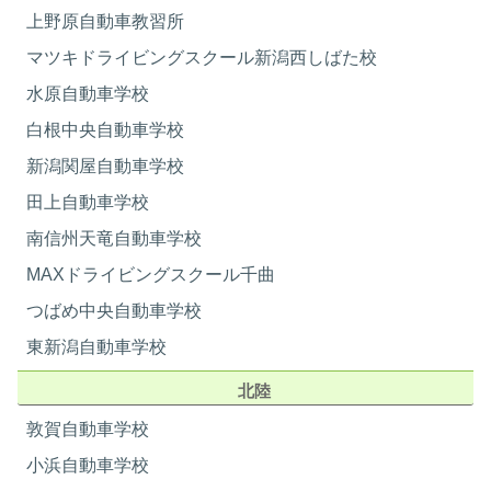
8/26
8/28
乾燥機
×
上野原自動車教習所
洗濯洗剤
×
16
17
18
19
20
21
22
マツキドライビングスクール新潟西しばた校
ピンチハンガー
×
-
-
-
-
-
卒業日
卒業日
洗濯干しスペース
部屋orベランダ
水原自動車学校
9/2
9/4
タバコ
×（喫煙所あり）
白根中央自動車学校
23
24
25
26
27
28
29
飲酒
-
新潟関屋自動車学校
インターネット
×
-
-
-
-
-
卒業日
卒業日
田上自動車学校
貸し自転車
〇
9/9
9/11
朝食 場所／時間
宿舎 談話室 /7：30～8：30
南信州天竜自動車学校
30
31
朝食 内容
日替り定食
MAXドライビングスクール千曲
-
-
昼食 場所／時間
宿舎 自室 /11時～
つばめ中央自動車学校
昼食 内容
日替り弁当
夕食 場所／時間
宿舎 談話室 自室/18：00～19：
東新潟自動車学校
30
9月
北陸
夕食 内容
日替り定食or弁当 どちらか選べ
日
月
火
水
木
金
土
ます
敦賀自動車学校
01
02
03
04
05
最寄り駅
人吉駅（徒歩26分）or（車6分）な
小浜自動車学校
ど
-
-
-