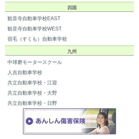
10月
四国
日
月
火
水
木
金
土
観音寺自動車学校EAST
01
02
03
観音寺自動車学校WEST
-
-
●
卒業日
宿毛（すくも）自動車学校
10/16
宿泊プラン
ホテルツイン・ホテルシングル
部屋定員
1・2名
04
05
06
07
08
09
10
九州
性別
男性・女性
-
-
-
-
-
●
●
中球磨モータースクール
住所
熊本県人吉市上青井町166番地
卒業日
卒業日
10/21
10/23
人吉自動車学校
電話番号
0966-22-7741
11
12
13
14
15
16
17
部屋タイプ
洋室
共立自動車学校・江迎
寝具
ベッド
-
-
-
-
-
●
●
共立自動車学校・大野
卒業日
卒業日
門限
特になし
10/28
10/30
共立自動車学校・日野
学校から所要時間
送迎バス 5分
18
19
20
21
22
23
24
管理人（スタッフ）
常駐
バス
〇
-
-
-
-
-
●
●
卒業日
卒業日
トイレ
〇
11/4
11/6
テレビ
〇