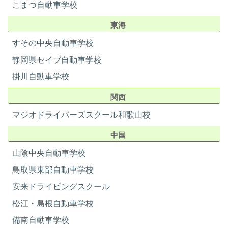
卒業日
卒業日
銀行ATM
肥後銀行（自転車10分)
こまつ自動車学校
9/16
9/18
病院
光永病院（徒歩7分）
東海
06
07
08
09
10
11
12
コンビニ
ファミリーマート（徒歩6分）
-
-
-
-
-
-
郵便局
徒歩18分
すその中央自動車学校
卒業日
その他
スーパー（徒歩7分） /カラオケ
静岡県セイブ自動車学校
9/25
（徒歩29分）
13
14
15
16
17
18
19
掛川自動車学校
-
-
-
-
-
-
関西
卒業日
10/2
マジオドライバーズスクール和歌山校
ホテルサン人吉
20
21
22
23
24
25
26
中国
-
-
-
-
-
-
-
山陰中央自動車学校
鳥取県東部自動車学校
27
28
29
30
安来ドライビングスクール
-
-
-
●
卒業日
松江・島根自動車学校
10/14
備南自動車学校