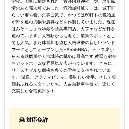
学校。国宝に指定された「青井阿蘇神社」や、歴史風
情のある職人町であった「鍛冶屋町通り」は、城下町
らしい落ち着いた雰囲気で、かつては60軒もの鍛冶屋
が軒を連ね刃物や農具などを作製していました。現在
はみそ・しょうゆ蔵や茶葉専門店、カフェなどが軒を
連ねています。人吉駅からも近く、散策スポットとし
ても人気。また球磨川を望む人吉球磨の新しいランド
マークとしてオープンしたHASSENBA 。テラス席か
らみる球磨川や人吉城跡の眺めは最高です 教習も宿舎
もアットホームな雰囲気が広がっています。 さらに、
リーズナブルな価格も多くの学生に支持されていま
す。 温泉、アクティビティ、美味しい食事、そして笑
顔あふれるスタッフたち。人吉自動車学校で、楽しく
充実した合宿免許を！
対応免許