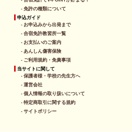
洗濯機
〇（無料）
22
23
24
25
26
27
28
免許の種類について
乾燥機
〇（100円/20分）
-
-
-
-
-
●
●
申込ガイド
洗濯洗剤
×
卒業日
卒業日
お申込みから出発まで
12/9
12/11
ピンチハンガー
×
合宿免許教習所一覧
洗濯干しスペース
部屋
29
30
タバコ
×（喫煙所あり）
お支払いのご案内
-
-
飲酒
-
あんしん傷害保険
インターネット
ＷＩ-Ｆｉ
ご利用規約・免責事項
貸し自転車
×
当サイトに関して
●：特割(I)
朝食 場所／時間
宿舎 談話室 /7：30～8：30
保護者様・学校の先生方へ
朝食 内容
日替り定食
運営会社
昼食 場所／時間
校内待合室 /11時～
昼食 内容
日替り弁当
個人情報の取り扱いについて
MT車のカレンダー
夕食 場所／時間
宿舎 談話室 自室/18：00～19：
特定商取引に関する規約
30
サイトポリシー
ご希望の日付をクリックしてください
夕食 内容
日替り定食or弁当 どちらか選べ
ます
8月
最寄り駅
人吉駅（徒歩12分）or（車4分）な