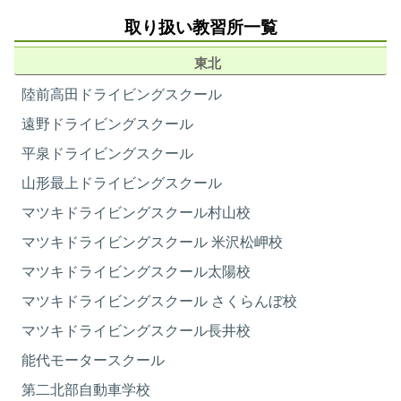
取り扱い教習所一覧
215,000円
234,546円
東北
ツイン
宿泊プラン
レギュラー・ツイン・シングル
税込236,500円
税込258,000円
陸前高田ドライビングスクール
部屋定員
1・2名
性別
男性・女性
遠野ドライビングスクール
住所
熊本県人吉市鶴田町875番地
平泉ドライビングスクール
215,000円
245,000円
電話番号
080-3497-8586 管理人
シングル
山形最上ドライビングスクール
税込236,500円
税込269,500円
部屋タイプ
洋室
寝具
ベッド
マツキドライビングスクール村山校
門限
特になし
マツキドライビングスクール 米沢松岬校
学校から所要時間
徒歩1分
275,000円
300,000円
ホテルツイン・
マツキドライビングスクール太陽校
管理人（スタッフ）
常駐 管理人室
ホテルシングル
税込302,500円
税込330,000円
バス
共用( 男シャワー4 女シャワー
マツキドライビングスクール さくらんぼ校
3) 宿舎1階
マツキドライビングスクール長井校
トイレ
共用
能代モータースクール
テレビ
〇
DVD/ビデオ
×
第二北部自動車学校