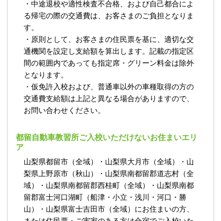
・中途退校や適性検査不合格、および自己都合によ
る帰宅の際の交通費は、お客さまのご負担となりま
す。
・原則として、お客さまの住民票を基に、適切な交
通機関を設定し支給額を算出します。記載の指定区
間の範囲内であっても指定席・グリーン料金は除外
となります。
・仮免許入校および、普通車以外の車種取得の方の
交通費支給額は上記と異なる場合がありますので、
お問い合わせください。
都留自動車教習所ご入校いただけないお住まいエリ
ア
山梨県都留市（全域）・山梨県大月市（全域）・山
梨県上野原市（秋山）・山梨県南都留郡道志村（全
域）・山梨県南都留郡西桂町（全域）・山梨県南都
留郡富士河口湖町（船津・小立・浅川・河口・勝
山）・山梨県富士吉田市（全域）にお住まいの方、
または住民票・ご実家のある方は合宿でご入校いた