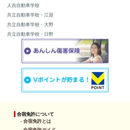
寝具
ベッド
卒業日
人吉自動車学校
10/14
門限
23時
共立自動車学校・江迎
学校から所要時間
徒歩3分
04
05
06
07
08
09
10
共立自動車学校・大野
管理人
常駐
-
-
-
-
-
-
バス
各室
卒業日
共立自動車学校・日野
10/21
トイレ
各室
11
12
13
14
15
16
17
テレビ
各室
DVD/ビデオ
×
-
-
-
-
-
卒業日
卒業日
冷蔵庫
×
10/26
10/28
レンジ
共用（レストラン）
18
19
20
21
22
23
24
ポット
共用（レストラン）
ドライヤー
○
-
-
-
-
-
卒業日
卒業日
ボディソープ
○
11/2
11/4
シャンプー
○
25
26
27
28
29
30
31
歯磨きセット
○
-
-
-
-
-
ひげそり
○
合宿免許について
卒業日
卒業日
バスタオル
○
合宿免許とは
11/9
11/11
フェイスタオル
○
合宿免許ガイド