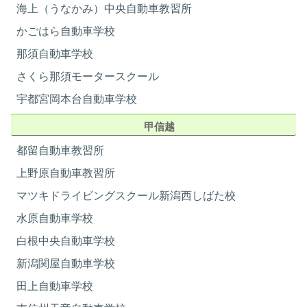
海上（うなかみ）中央自動車教習所
寝間着
×（ご持参下さい）
8月
かごはら自動車学校
スリッパ
○
日
月
火
水
木
金
土
クローゼット
ツイン・シングル：各室 レギュラ
那須自動車学校
01
ー：なし
さくら那須モータースクール
-
金庫
なし（鍵付きロッカー有り）
宇都宮岡本台自動車学校
エアコン
各室
部屋掃除
各自
02
03
04
05
06
07
08
甲信越
シーツ交換
各自
-
-
-
-
-
都留自動車教習所
洗濯機
無料
卒業日
卒業日
乾燥機
無料
8/17
8/19
上野原自動車教習所
洗濯洗剤
×（ご持参下さい）
09
10
11
12
13
14
15
マツキドライビングスクール新潟西しばた校
ピンチハンガー
○
-
-
-
-
-
水原自動車学校
洗濯干しスペース
各室
卒業日
卒業日
8/24
8/26
タバコ
屋外指定場所のみ可
白根中央自動車学校
飲酒
ご遠慮ください
16
17
18
19
20
21
22
新潟関屋自動車学校
インターネット
×
-
-
-
-
-
田上自動車学校
貸し自転車
教習所に有り
卒業日
卒業日
8/31
9/2