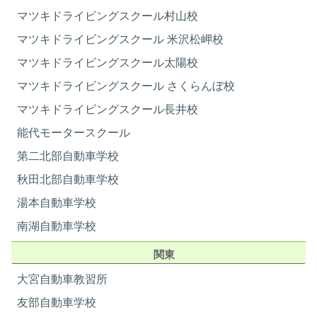
マツキドライビングスクール村山校
寝具
ベッド・二段ベッド
門限
22時
マツキドライビングスクール 米沢松岬校
265,000円
320,000円
学校から所要時間
徒歩2分
シングル(男性）
マツキドライビングスクール太陽校
管理人
常駐
税込291,500円
税込352,000円
マツキドライビングスクール さくらんぼ校
バス
共用
トイレ
共用
マツキドライビングスクール長井校
テレビ
各室
330,000円
370,000円
ホテルツイン
能代モータースクール
DVD/ビデオ
なし
ホテルシングル
税込363,000円
税込407,000円
第二北部自動車学校
冷蔵庫
共用（談話室）
レンジ
共用（談話室）
秋田北部自動車学校
ポット
共用（談話室）
湯本自動車学校
ドライヤー
共用（大浴場）
南湖自動車学校
ボディソープ
×（ご持参下さい）
シャンプー
×（ご持参下さい）
関東
歯磨きセット
×（ご持参下さい）
AT車のカレンダー
大宮自動車教習所
ひげそり
×（ご持参下さい）
バスタオル
×（ご持参下さい）
友部自動車学校
ご希望の日付をクリックしてください
フェイスタオル
×（ご持参下さい）