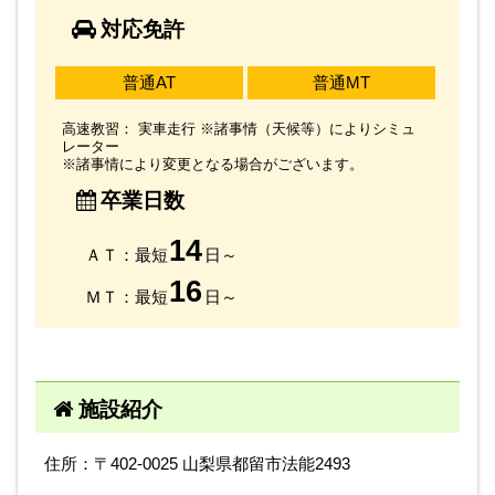
対応免許
普通AT
普通MT
高速教習： 実車走行 ※諸事情（天候等）によりシミュ
レーター
※諸事情により変更となる場合がございます。
卒業日数
14
ＡＴ：最短
日～
16
ＭＴ：最短
日～
施設紹介
住所：〒402-0025 山梨県都留市法能2493