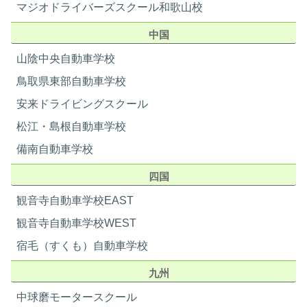
マジオドライバーズスクール和歌山校
9/21
9/23
13
14
15
16
17
18
19
中国
-
-
-
-
-
-
-
山陰中央自動車学校
鳥取県東部自動車学校
20
21
22
23
24
25
26
安来ドライビングスクール
-
-
-
-
-
松江・島根自動車学校
卒業日
卒業日
10/6
10/7
備南自動車学校
27
28
29
30
四国
-
-
-
卒業日
観音寺自動車学校EAST
10/12
宿泊プラン
ホテルツイン・ホテルシングル
観音寺自動車学校WEST
部屋定員
1・2名
10月
性別
男性・女性
宿毛（すくも）自動車学校
住所
山梨県都留市下谷2450-1
日
月
火
水
木
金
土
九州
電話番号
0554-45-6711
01
02
03
部屋タイプ
洋室
中球磨モータースクール
-
-