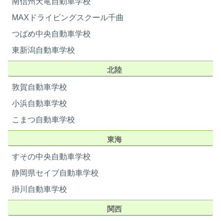
朝食 場所／時間
近隣食堂（なかのや食堂）※教習
南信州天竜自動車学校
所から徒歩2分
23
24
25
26
27
28
29
MAXドライビングスクール千曲
朝食 内容
日替定食
-
-
-
-
-
つばめ中央自動車学校
卒業日
卒業日
昼食 場所／時間
近隣食堂（なかのや食堂）
9/7
9/9
昼食 内容
日替定食 (お弁当の場合有り）
東新潟自動車学校
30
31
夕食 場所／時間
近隣食堂（なかのや食堂）
北陸
夕食 内容
日替定食 (お弁当の場合有り）
-
-
最寄り駅
富士急行 赤坂駅 車 4分
敦賀自動車学校
銀行ATM
自転車 7分（コンビニ内ATM)
小浜自動車学校
病院
徒歩 13分
9月
こまつ自動車学校
コンビニ
自転車 7分
日
月
火
水
木
金
土
郵便局
自転車 10分
東海
01
02
03
04
05
その他
―
すその中央自動車学校
-
-
-
卒業日
卒業日
静岡県セイブ自動車学校
9/14
9/16
掛川自動車学校
06
07
08
09
10
11
12
ホテルスターらんど
関西
-
-
-
-
-
卒業日
卒業日