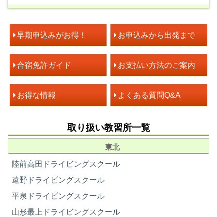
51歳以上の方はご入校いただけません。
早期申込みがお得！
お申込みから出発まで
4/1～7/13
7/14～7/24
宿泊プラン
9/11～11/30
9/1～9/11
合宿免許ガイド
お支払い方法のご案内
260,000円
300,000円
レギュラー
お得な情報
よくある質問Q&A
(男性）
税込286,000円
税込330,000円
取り扱い教習所一覧
260,000円
310,000円
宿泊プラン
レギュラー・トリプルユース・ツ
トリプルユース
東北
イン・シングル
（男性）
税込286,000円
税込341,000円
陸前高田ドライビングスクール
部屋定員
1・2・3～6名
遠野ドライビングスクール
性別
男性
住所
山梨県都留市法能2491-2
平泉ドライビングスクール
260,000円
310,000円
電話番号
教習所：0554-43-2979
ツイン(男性）
山形最上ドライビングスクール
税込286,000円
税込341,000円
部屋タイプ
洋室