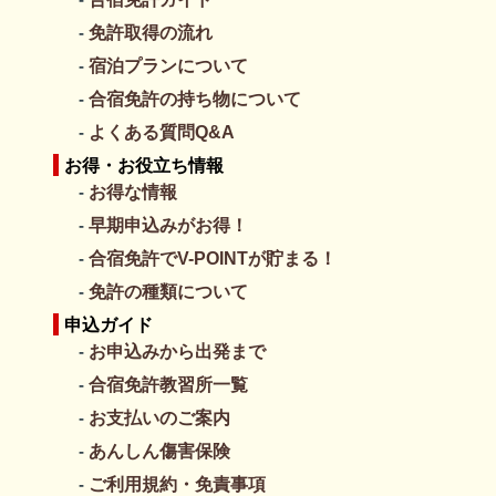
寝間着
○
11月
免許取得の流れ
スリッパ
○
日
月
火
水
木
金
土
宿泊プランについて
クローゼット
×
01
02
03
04
05
06
07
金庫
×（貴重品はフロントに相談）
合宿免許の持ち物について
-
-
-
-
-
エアコン
各室
よくある質問Q&A
卒業日
卒業日
部屋掃除
スタッフ（毎日）
11/16
11/18
お得・お役立ち情報
シーツ交換
スタッフ（毎日）
お得な情報
08
09
10
11
12
13
14
洗濯機
無料
早期申込みがお得！
-
-
-
-
-
乾燥機
×
卒業日
卒業日
合宿免許でV-POINTが貯まる！
洗濯洗剤
×（ご持参下さい）
11/23
11/25
ピンチハンガー
×
免許の種類について
15
16
17
18
19
20
21
洗濯干しスペース
有り
申込ガイド
-
-
-
-
-
-
タバコ
屋外指定場所のみ可
お申込みから出発まで
卒業日
飲酒
ご遠慮ください
12/2
合宿免許教習所一覧
インターネット
Ｗｉ-Ｆｉ
22
23
24
25
26
27
28
お支払いのご案内
貸し自転車
有り
-
-
-
-
-
あんしん傷害保険
朝食 場所／時間
宿舎
卒業日
卒業日
12/7
12/9
朝食 内容
バイキング
ご利用規約・免責事項