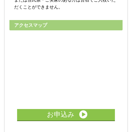
だくことができません。
アクセスマップ
宿泊施設詳細
お申込み
MT車の場合は税込33,000円UP 自動二輪免許所持の場合は
専用宿舎
税込16,500円引となります。
ＭＴ車:【4/1～4/30】入校は、ＡＴ車料金に22,000円税込ＵＰ