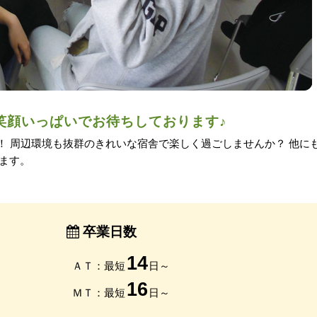
笑顔いっぱいでお待ちしております♪
！ 周辺環境も抜群のきれいな宿舎で楽しく過ごしませんか？ 他に
ます。
卒業日数
14
ＡＴ：最短
日～
16
ＭＴ：最短
日～