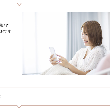
用頂き
におすす
！