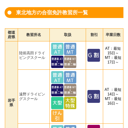
東北地方の合宿免許教習所一覧
都道
教習所名
取扱
割引
卒業日数
府県
AT：最短
陸前高田ドライ
15日～
ビングスクール
MT：最短
17日～
AT ：最短
遠野ドライビン
14日～
グスクール
MT：最短
岩手
16日～
県