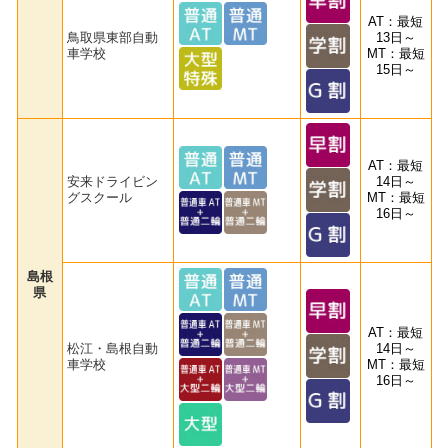
AT：最短
鳥取県東部自動
13日～
車学校
MT：最短
15日～
AT：最短
安来ドライビン
14日～
グスクール
MT：最短
16日～
島根
県
AT：最短
松江・島根自動
14日～
車学校
MT：最短
16日～