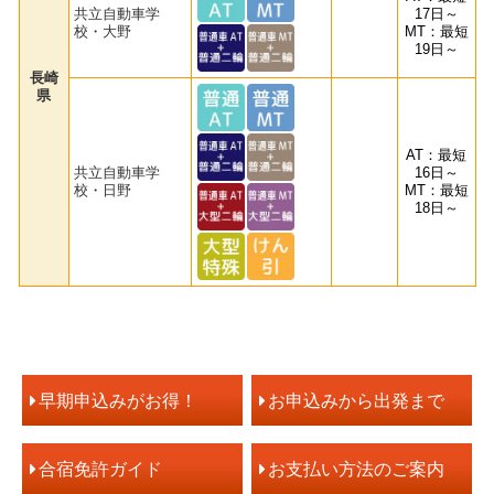
共立自動車学
17日～
校・大野
MT：最短
19日～
長崎
県
AT：最短
共立自動車学
16日～
校・日野
MT：最短
18日～
早期申込みがお得！
お申込みから出発まで
合宿免許ガイド
お支払い方法のご案内