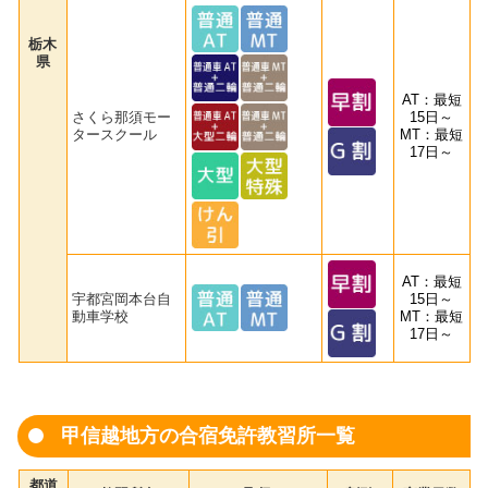
栃木
県
AT：最短
さくら那須モー
15日～
タースクール
MT：最短
17日～
AT：最短
宇都宮岡本台自
15日～
動車学校
MT：最短
17日～
甲信越地方の合宿免許教習所一覧
都道