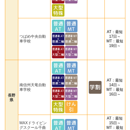
AT：最短
つばめ中央自動
17日～
車学校
MT：最短
19日～
AT：最短
南信州天竜自動
14日～
車学校
MT：最短
16日～
長野
県
AT：最短
MAXドライビン
15日～
グスクール千曲
MT：最短