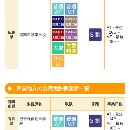
AT：最短
広島
16日～
備南自動車学校
県
MT：最短
18日～
四国地方の合宿免許教習所一覧
都道
教習所名
取扱
割引
卒業日数
府県
AT：最短
香川
観音寺自動車学
14日～
県
校
MT：最短
16日～