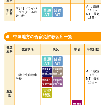
府県
AT：最短
マジオドライバ
和歌
14日～
ーズスクール和
山県
MT：最短
歌山校
16日～
中国地方の合宿免許教習所一覧
都道
教習所名
取扱
割引
卒業日数
府県
AT：最短
山陰中央自動車
14日～
学校
MT：最短
16日～
鳥取
県