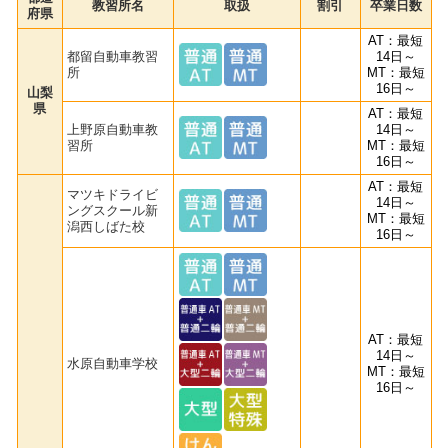
教習所名
取扱
割引
卒業日数
府県
AT：最短
都留自動車教習
14日～
所
MT：最短
16日～
山梨
県
AT：最短
上野原自動車教
14日～
習所
MT：最短
16日～
AT：最短
マツキドライビ
14日～
ングスクール新
MT：最短
潟西しばた校
16日～
AT：最短
14日～
水原自動車学校
MT：最短
16日～