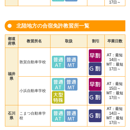
17日～
北陸地方の合宿免許教習所一覧
都道
教習所名
取扱
割引
卒業日数
府県
AT：最短
14日～
敦賀自動車学校
MT：最短
17日～
福井
県
AT：最短
15日～
小浜自動車学校
MT：最短
17日～
AT：最短
石川
こまつ自動車学
14日～
県
校
MT：最短
17日～