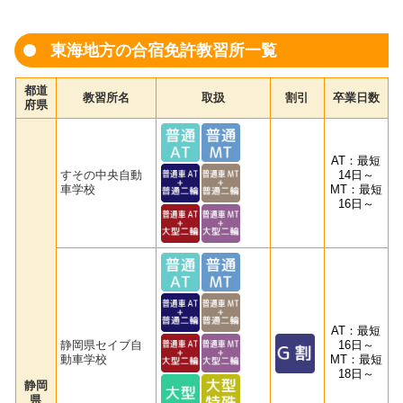
東海地方の合宿免許教習所一覧
都道
教習所名
取扱
割引
卒業日数
府県
AT：最短
すその中央自動
14日～
車学校
MT：最短
16日～
AT：最短
静岡県セイブ自
16日～
動車学校
MT：最短
18日～
静岡
県