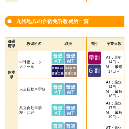
九州地方の合宿免許教習所一覧
都道
教習所名
取扱
割引
卒業日数
府県
AT：最短
中球磨モーター
14日～
スクール
MT：最短
17日～
熊本
県
AT：最短
14日～
人吉自動車学校
MT：最短
16日～
AT：最短
共立自動車学
17日～
校・江迎
MT：最短
19日～
AT：最短