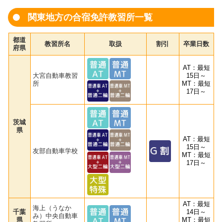
関東地方の合宿免許教習所一覧
都道
教習所名
取扱
割引
卒業日数
府県
AT：最短
大宮自動車教習
15日～
所
MT：最短
17日～
茨城
県
AT：最短
15日～
友部自動車学校
MT：最短
17日～
AT：最短
海上（うなか
千葉
14日～
み）中央自動車
県
MT：最短